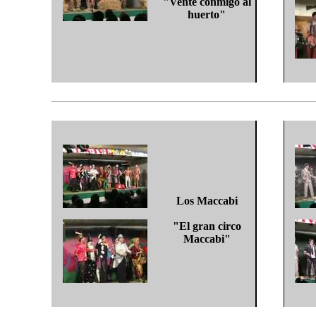
"Vente conmigo al
huerto"
Los Maccabi
"El gran circo
Maccabi"