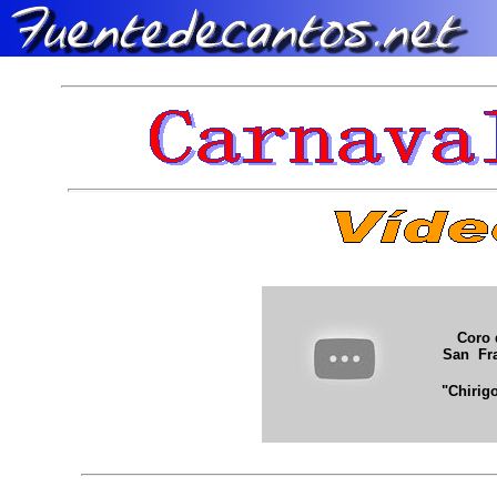
Coro 
San Fra
"Chirig