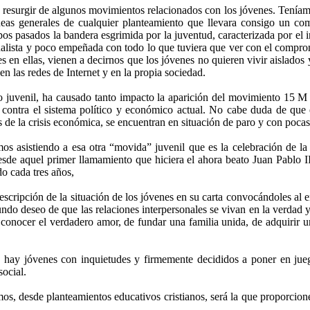
 resurgir de algunos movimientos relacionados con los jóvenes. Teníamo
neas generales de cualquier planteamiento que llevara consigo un com
pos pasados la bandera esgrimida por la juventud, caracterizada por el
ualista y poco empeñada con todo lo que tuviera que ver con el compro
s en ellas, vienen a decirnos que los jóvenes no quieren vivir aislados 
en las redes de Internet y en la propia sociedad.
o juvenil, ha causado tanto impacto la aparición del movimiento 15 M 
 contra el sistema político y económico actual. No cabe duda de que 
s de la crisis económica, se encuentran en situación de paro y con pocas 
mos asistiendo a esa otra “movida” juvenil que es la celebración de 
esde aquel primer llamamiento que hiciera el ahora beato Juan Pablo I
o cada tres años,
cripción de la situación de los jóvenes en su carta convocándoles al 
ndo deseo de que las relaciones interpersonales se vivan en la verdad y
e conocer el verdadero amor, de fundar una familia unida, de adquirir u
 hay jóvenes con inquietudes y firmemente decididos a poner en jueg
social.
os, desde planteamientos educativos cristianos, será la que proporcion