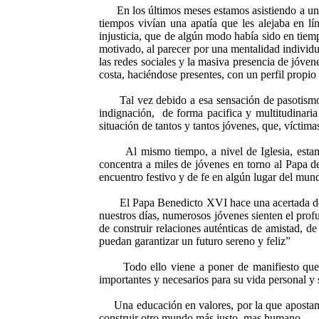
En los últimos meses estamos asistiendo a un
tiempos vivían una apatía que les alejaba en lí
injusticia, que de algún modo había sido en tiem
motivado, al parecer por una mentalidad individ
las redes sociales y la masiva presencia de jóvene
costa, haciéndose presentes, con un perfil propio 
Tal vez debido a esa sensación de pasotism
indignación, de forma pacifica y multitudinaria
situación de tantos y tantos jóvenes, que, víctima
Al mismo tiempo, a nivel de Iglesia, esta
concentra a miles de jóvenes en torno al Papa d
encuentro festivo y de fe en algún lugar del mund
El Papa Benedicto XVI hace una acertada des
nuestros días, numerosos jóvenes sienten el profu
de construir relaciones auténticas de amistad, d
puedan garantizar un futuro sereno y feliz”
Todo ello viene a poner de manifiesto que
importantes y necesarios para su vida personal y 
Una educación en valores, por la que apostam
construir otro mundo más justo, mas humano.