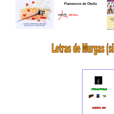
Flamencos de Otoño
690 Kbs.